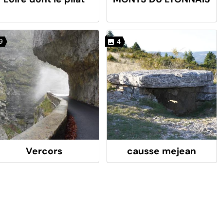
9
4
Vercors
causse mejean