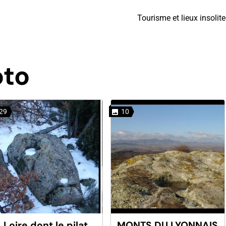
Tourisme et lieux insolit
oto
29
10
Loire dont le pilat
MONTS DU LYONNAIS