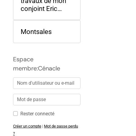
travaux de mon
conjoint Eric
Charpentier
Montsales
Espace
membre:Cénacle
Rester connecté
Créer un compte
|
Mot de passe perdu
?