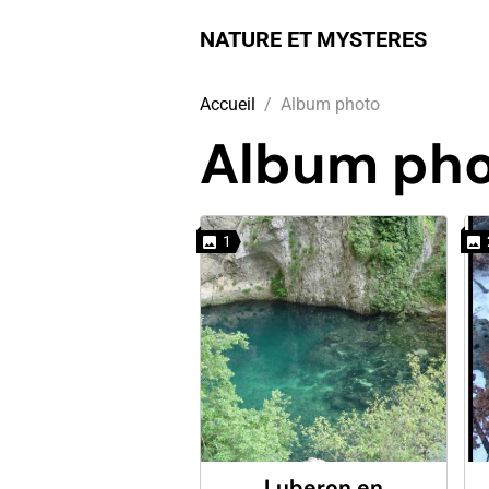
NATURE ET MYSTERES
Accueil
Album photo
Album ph
1
Luberon en