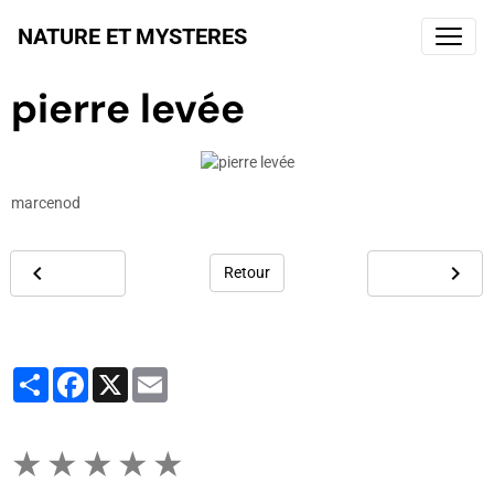
NATURE ET MYSTERES
pierre levée
marcenod
Retour
Partager
Facebook
X
Email
★
★
★
★
★